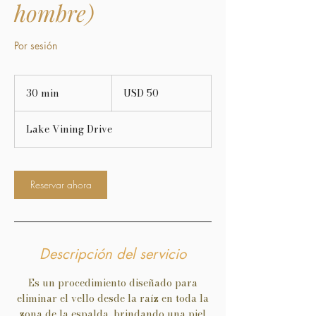
hombre)
Por sesión
50
dólares
30 min
3
USD 50
estadounidenses
0
Lake Vining Drive
m
i
n
Reservar ahora
Descripción del servicio
Es un procedimiento diseñado para
eliminar el vello desde la raíz en toda la
zona de la espalda, brindando una piel