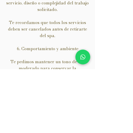
servicio, diseño o complejidad del trabajo
solicitado.
Te recordamos que todos los servicios
deben ser cancelados antes de retirarte
del spa.
6. Comportamiento y ambiente
Te pedimos mantener un tono de voz
moderado para conservar la
tranquilidad del ambiente.
Nuestro objetivo es que vivas un
momento de relajación y bienestar.
7. Satisfacción del cliente
Si tienes alguna inquietud durante o
después del servicio, comunícalo de