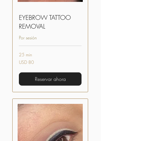
EYEBROW TATTOO
REMOVAL
Por sesión
25 min
80
USD 80
dólares
estadounidenses
Reservar ahora