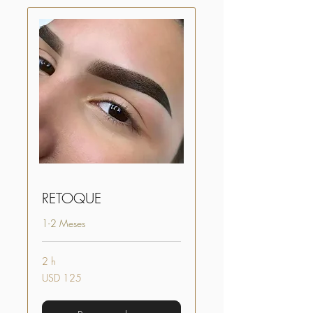
RETOQUE
1-2 Meses
2 h
125
USD 125
dólares
estadounidenses