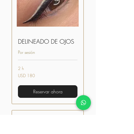
DELINEADO DE OJOS
Por sesión
2 h
180
USD 180
dólares
estadounidenses
Reservar ahora