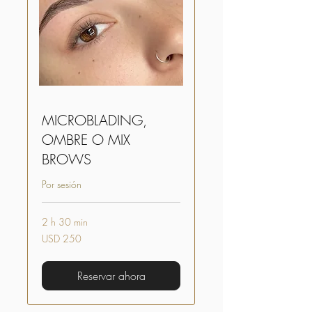
MICROBLADING,
OMBRE O MIX
BROWS
Por sesión
2 h 30 min
250
USD 250
dólares
estadounidenses
Reservar ahora