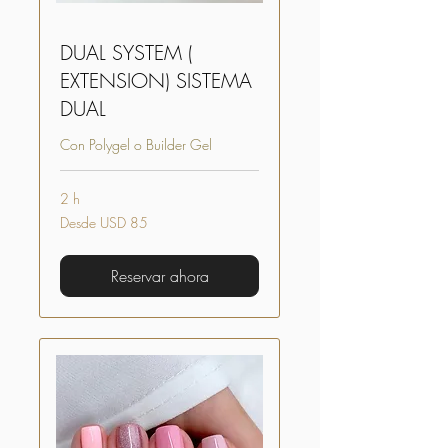
DUAL SYSTEM (
EXTENSION) SISTEMA
DUAL
Con Polygel o Builder Gel
2 h
Desde
Desde USD 85
85
dólares
estadounidenses
Reservar ahora