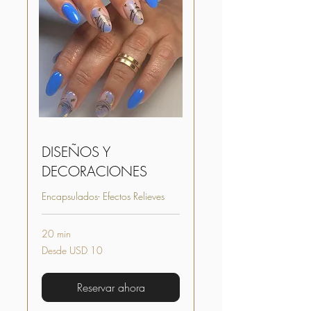
DISEÑOS Y
DECORACIONES
Encapsulados- Efectos Relieves
20 min
Desde
Desde USD 10
10
dólares
estadounidenses
Reservar ahora