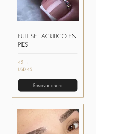
FULL SET ACRILICO EN
PIES
45 min
45
USD 45
dólares
estadounidenses
Reservar ahora