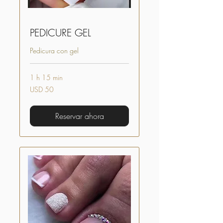
PEDICURE GEL
Pedicura con gel
1 h 15 min
50
USD 50
dólares
estadounidenses
Reservar ahora