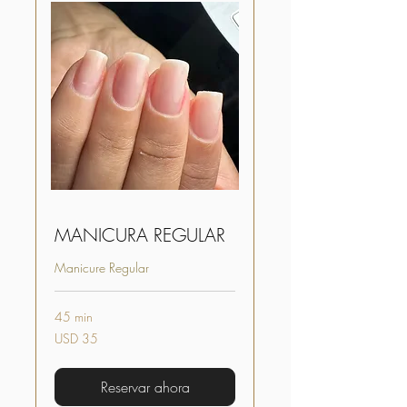
MANICURA REGULAR
Manicure Regular
45 min
35
USD 35
dólares
estadounidenses
Reservar ahora