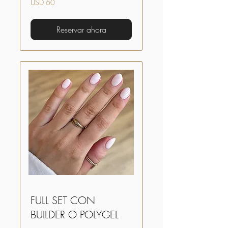
USD 60
dólares
estadounidenses
Reservar ahora
FULL SET CON
BUILDER O POLYGEL