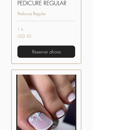
PEDICURE REGULAR
Pedicura Regular
1 h
50
USD 50
dólares
estadounidenses
Reservar ahora