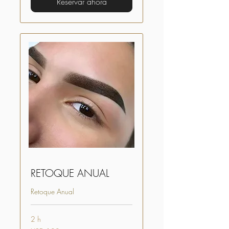
Reservar ahora
RETOQUE ANUAL
Retoque Anual
2 h
180