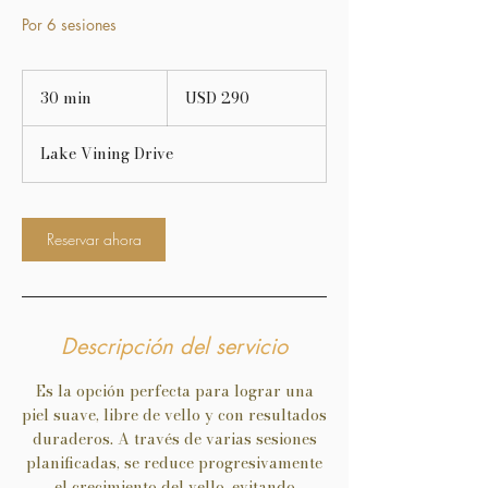
Por 6 sesiones
290
dólares
30 min
3
USD 290
estadounidenses
0
Lake Vining Drive
m
i
n
Reservar ahora
Descripción del servicio
Es la opción perfecta para lograr una
piel suave, libre de vello y con resultados
duraderos. A través de varias sesiones
planificadas, se reduce progresivamente
el crecimiento del vello, evitando