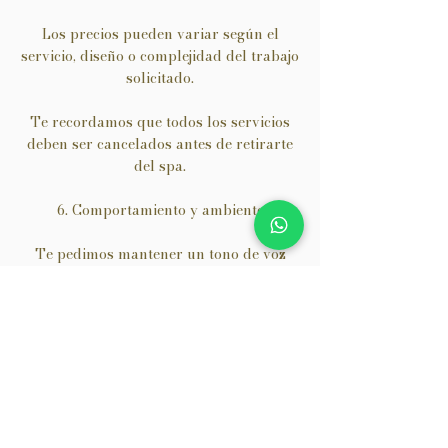
Los precios pueden variar según el
servicio, diseño o complejidad del trabajo
solicitado.
Te recordamos que todos los servicios
deben ser cancelados antes de retirarte
del spa.
6. Comportamiento y ambiente
Te pedimos mantener un tono de voz
moderado para conservar la
tranquilidad del ambiente.
Nuestro objetivo es que vivas un
momento de relajación y bienestar.
7. Satisfacción del cliente