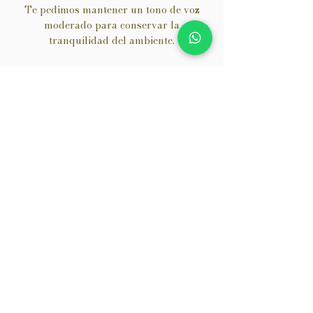
Te pedimos mantener un tono de voz
moderado para conservar la
tranquilidad del ambiente.
Nuestro objetivo es que vivas un
momento de relajación y bienestar.
7. Satisfacción del cliente
Si tienes alguna inquietud durante o
después del servicio, comunícalo de
inmediato.
Nos comprometemos a escuchar y
ofrecer soluciones siempre con respeto y
profesionalismo.
8. Política de resultados
Cada servicio es personalizado y los