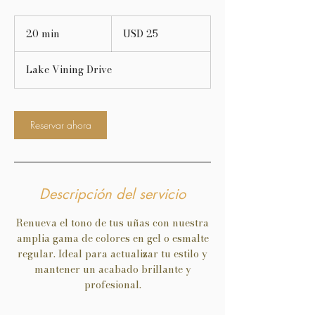
25
dólares
20 min
2
USD 25
estadounidenses
0
Lake Vining Drive
m
i
n
Reservar ahora
Descripción del servicio
Renueva el tono de tus uñas con nuestra
amplia gama de colores en gel o esmalte
regular. Ideal para actualizar tu estilo y
mantener un acabado brillante y
profesional.