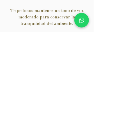
Te pedimos mantener un tono de voz
moderado para conservar la
tranquilidad del ambiente.
Nuestro objetivo es que vivas un
momento de relajación y bienestar.
7. Satisfacción del cliente
Si tienes alguna inquietud durante o
después del servicio, comunícalo de
inmediato.
Nos comprometemos a escuchar y
ofrecer soluciones siempre con respeto y
profesionalismo.
8. Política de resultados