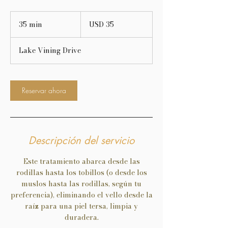
35
dólares
35 min
3
USD 35
estadounidenses
5
Lake Vining Drive
m
i
n
Reservar ahora
Descripción del servicio
Este tratamiento abarca desde las
rodillas hasta los tobillos (o desde los
muslos hasta las rodillas, según tu
preferencia), eliminando el vello desde la
raíz para una piel tersa, limpia y
duradera.