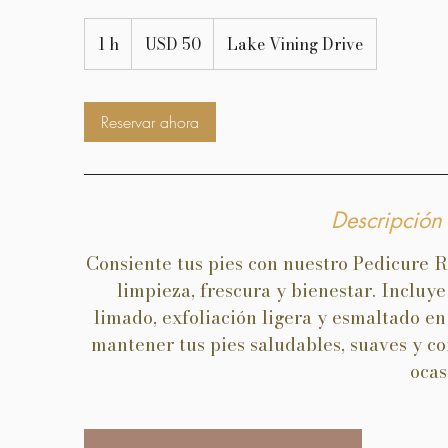
50
dólares
1 h
1
USD 50
Lake Vining Drive
estadounidenses
Reservar ahora
Descripción 
Consiente tus pies con nuestro Pedicure R
limpieza, frescura y bienestar. Incluye
limado, exfoliación ligera y esmaltado en 
mantener tus pies saludables, suaves y c