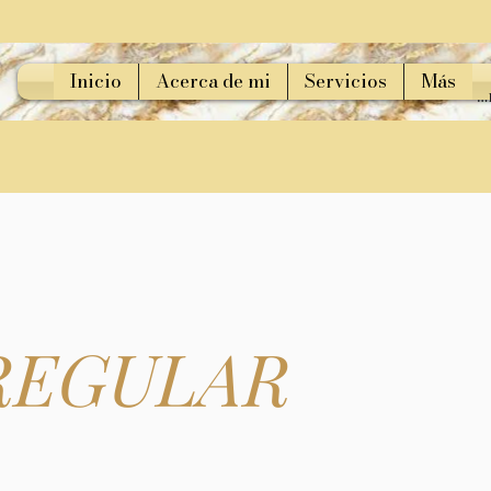
Inicio
Acerca de mi
Servicios
Más
E
REGULAR