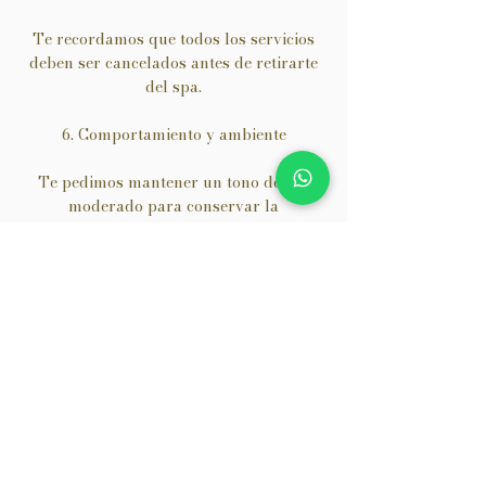
Te recordamos que todos los servicios
deben ser cancelados antes de retirarte
del spa.
6. Comportamiento y ambiente
Te pedimos mantener un tono de voz
moderado para conservar la
tranquilidad del ambiente.
Nuestro objetivo es que vivas un
momento de relajación y bienestar.
7. Satisfacción del cliente
Si tienes alguna inquietud durante o
después del servicio, comunícalo de
inmediato.