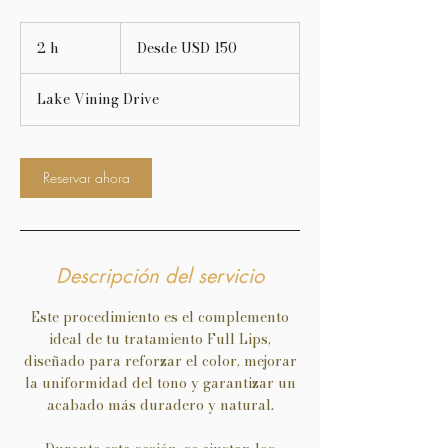
Desde
150
2 h
2
Desde USD 150
dólares
estadounidenses
h
Lake Vining Drive
Reservar ahora
Descripción del servicio
Este procedimiento es el complemento
ideal de tu tratamiento Full Lips,
diseñado para reforzar el color, mejorar
la uniformidad del tono y garantizar un
acabado más duradero y natural.